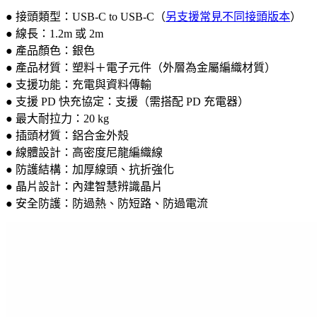
● 接頭類型：USB-C to USB-C（
另支援常見不同接頭版本
）
● 線長：1.2m 或 2m
● 產品顏色：銀色
● 產品材質：塑料＋電子元件（外層為金屬編織材質）
● 支援功能：充電與資料傳輸
● 支援 PD 快充協定：支援（需搭配 PD 充電器）
● 最大耐拉力：20 kg
● 插頭材質：鋁合金外殼
● 線體設計：高密度尼龍編織線
● 防護結構：加厚線頭、抗折強化
● 晶片設計：內建智慧辨識晶片
● 安全防護：防過熱、防短路、防過電流