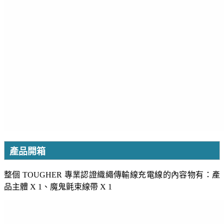
產品開箱
整個 TOUGHER 專業認證織繩傳輸線充電線的內容物有：產
品主體 X 1、魔鬼氈束線帶 X 1