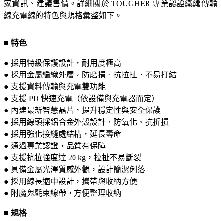
家資訊、建議售價。詳細關於 TOUGHER 專業認證織繩傳輸
線充電線的特色與規格彙整如下。
■ 特色
● 採用特級保護設計，耐用度極高
● 採用金屬編織外層，防磨損、抗拉扯、不易打結
● 支援資料傳輸與充電雙功能
● 支援 PD 快速充電（依設備與充電器而定）
● 內建最新智慧晶片，提升穩定性與安全保護
● 採用線頭採鋁合金外殼設計，防氧化、抗折損
● 採用強化接縫處結構，延長壽命
● 通過專業認證，品質有保障
● 支援抗拉強度達 20 kg，拉扯不易斷裂
● 具備金屬光澤質感外觀，設計簡潔俐落
● 採用線長適中設計，攜帶與收納方便
● 附魔鬼氈束線帶，方便整理收納
■ 規格