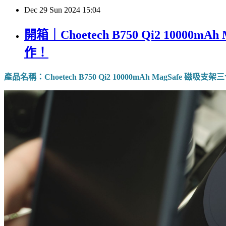
Dec
29
Sun
2024
15:04
開箱｜Choetech B750 Qi2 10
作！
產品名稱：Choetech B750 Qi2 10000mAh MagSafe 磁吸