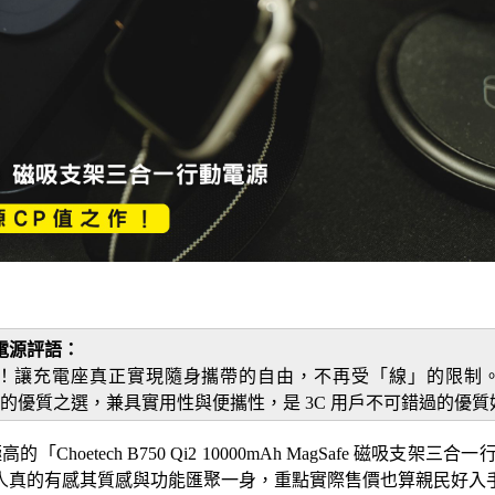
一行動電源評語：
電座真正實現隨身攜帶的自由，不再受「線」的限制。如果你是無線
高性價比的優質之選，兼具實用性與便攜性，是 3C 用戶不可錯過的優
高的「Choetech B750 Qi2 10000mAh MagSafe
人真的有感其質感與功能匯聚一身，重點實際售價也算親民好入