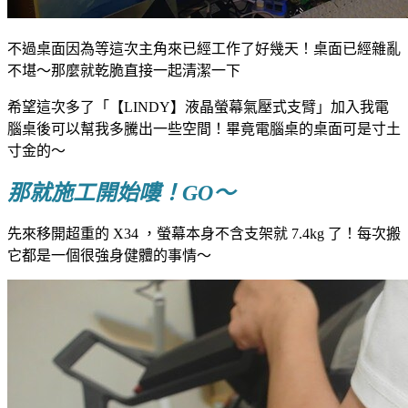
不過桌面因為等這次主角來已經工作了好幾天！桌面已經雜亂
不堪～那麼就乾脆直接一起清潔一下
希望這次多了「【LINDY】液晶螢幕氣壓式支臂」加入我電
腦桌後可以幫我多騰出一些空間！畢竟電腦桌的桌面可是寸土
寸金的～
那就施工開始嘍！GO～
先來移開超重的 X34 ，螢幕本身不含支架就 7.4kg 了！每次搬
它都是一個很強身健體的事情～