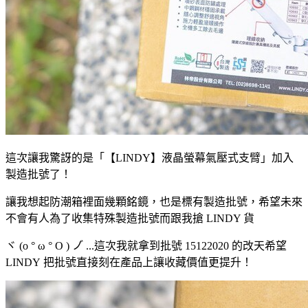
這次讓我驚訝的是「【LINDY】液晶螢幕氣壓式支臂」加入
製造批號了！
讓我想起防潮箱裡面幾顆銘鏡，也是標有製造批號，希望未來
不會有人為了收集特殊製造批號而跟我搶 LINDY 貨
ヾ (o ° ω ° O ) ノ゙ ...這次我就拿到批號 15122020 的改天希望
LINDY 把批號直接刻在產品上讓收藏價值更提升！