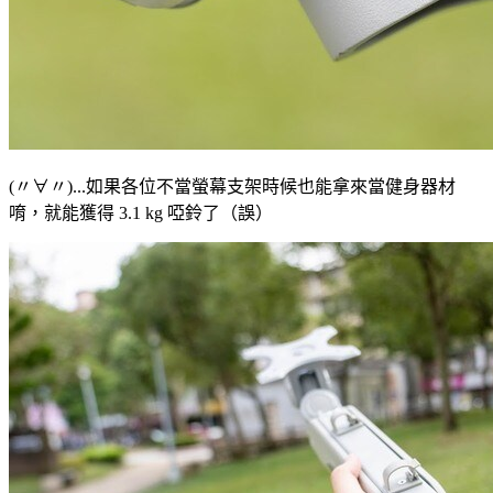
(〃∀〃)...如果各位不當螢幕支架時候也能拿來當健身器材
唷，就能獲得 3.1 kg 啞鈴了（誤）