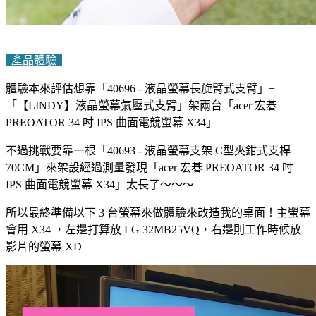
產品體驗
體驗本來評估想靠「40696 - 液晶螢幕長旋臂式支臂」+
「【LINDY】液晶螢幕氣壓式支臂」架兩台「acer 宏碁
PREOATOR 34 吋 IPS 曲面電競螢幕 X34」
不過挑戰要靠一根「40693 - 液晶螢幕支架 C型夾鉗式支桿
70CM」來架設經過測量發現「acer 宏碁 PREOATOR 34 吋
IPS 曲面電競螢幕 X34」太長了～～～
所以最終準備以下 3 台螢幕來做體驗來改造我的桌面！主螢幕
會用 X34 ，左邊打算放 LG 32MB25VQ，右邊則工作時候放
影片的螢幕 XD