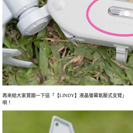
再來給大家賞圖一下這「【LINDY】液晶螢幕氣壓式支臂」
唄！