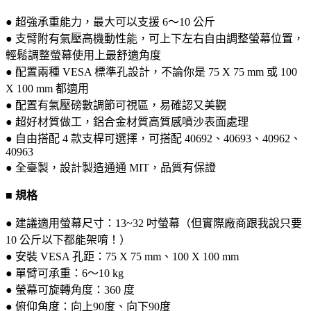
● 超強承重能力，最大可以支援 6～10 公斤
● 支臂附有氣壓高機動性能，可上下左右自由調整螢幕位置，
輕鬆調整螢幕使用上最舒適角度
● 配置兩種 VESA 標準孔設計，不論你是 75 X 75 mm 或 100
X 100 mm 都適用
● 配置有氣壓磅數調節可視區，易確認又美觀
● 超好材質做工，鋁合金材質高質感噴沙表面處理
● 自由搭配 4 款支桿可選擇，可搭配 40692、40693、40962、
40963
● 全臺製，設計製造通通 MIT，品質有保證
■ 規格
● 建議適用螢幕尺寸：13~32 吋螢幕（但實際廠商跟我說只要
10 公斤以下都能架唷！）
● 安裝 VESA 孔距：75 X 75 mm、100 X 100 mm
● 單臂可承重：6～10 kg
● 螢幕可旋轉角度：360 度
● 俯仰角度：向上90度、向下90度