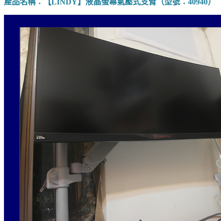
產品名稱：【LINDY】液晶螢幕氣壓式支臂（型號：40940）