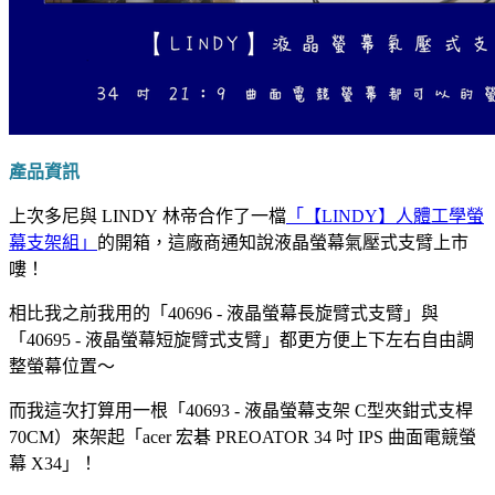
產品資訊
上次多尼與 LINDY 林帝合作了一檔
「【LINDY】人體工學螢
幕支架組」
的開箱，這廠商通知說液晶螢幕氣壓式支臂上市
嘍！
相比我之前我用的「40696 - 液晶螢幕長旋臂式支臂」與
「40695 - 液晶螢幕短旋臂式支臂」都更方便上下左右自由調
整螢幕位置～
而我這次打算用一根「40693 - 液晶螢幕支架 C型夾鉗式支桿
70CM）來架起「acer 宏碁 PREOATOR 34 吋 IPS 曲面電競螢
幕 X34」！