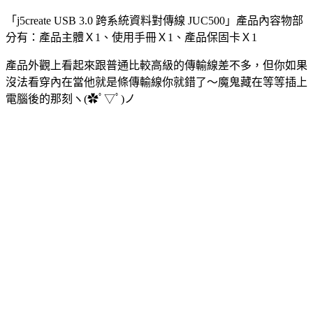
「j5create USB 3.0 跨系統資料對傳線 JUC500」產品內容物部
分有：產品主體Ｘ1、使用手冊Ｘ1、產品保固卡Ｘ1
產品外觀上看起來跟普通比較高級的傳輸線差不多，但你如果
沒法看穿內在當他就是條傳輸線你就錯了～魔鬼藏在等等插上
電腦後的那刻ヽ(✿ﾟ▽ﾟ)ノ