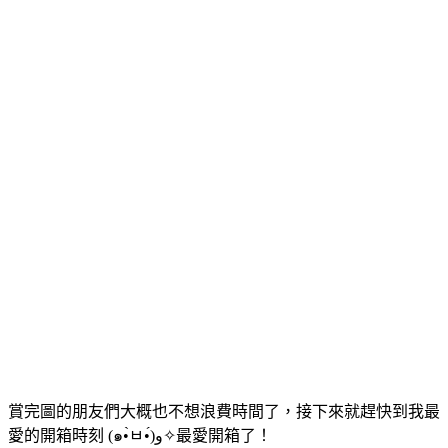
賞完圖的朋友們大概也不想浪費時間了，接下來就趕快到我最
愛的開箱時刻 (๑•̀ㅂ•́)و✧最愛開箱了！