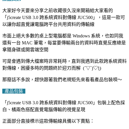
大家好今天要來分享之前收藏很久沒來開箱給大家看的
「j5create USB 3.0 跨系統資料對傳線 JUC500」，這是一款可
以讓你超直覺讓電腦跨平台共用資料的傳輸線
市面上絕大多數的桌上型電腦都是 Windows 系統，也如同我
還有一台 MAC 筆電，每當要傳輸兩台的資料時直覺反應總是
拿隨身碟或開雲端空間
可是會遇到傳大檔案時非常耗時，直到我遇到此款跨系統資料
對傳線，困擾多時的問題終於迎刃而解 (´▽`ʃ♡ƪ)
那廢話不多說，趕快跟著我們老規矩先來看看產品包裝唄～
產品包裝
「j5create USB 3.0 跨系統資料對傳線 JUC500」包裝上配色採
白、橘兩色搭配直覺電腦傳輸的視覺呈現
正面部分直接標示這款傳輸線具備以下賣點：