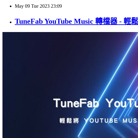
May
09
Tue
2023
23:09
TuneFab YouTube Music 轉檔器 