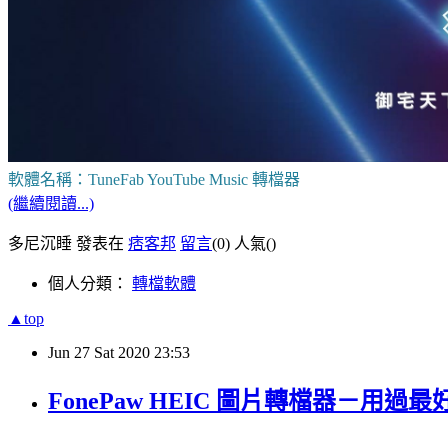
軟體名稱：TuneFab YouTube Music 轉檔器
(繼續閱讀...)
多尼沉睡 發表在
痞客邦
留言
(0)
人氣(
)
個人分類：
轉檔軟體
▲top
Jun
27
Sat
2020
23:53
FonePaw HEIC 圖片轉檔器－用過最